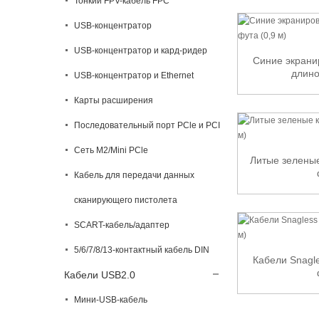
Тонкий FPV-кабель FPC
USB-концентратор
USB-концентратор и кард-ридер
Синие экрани
длино
USB-концентратор и Ethernet
Карты расширения
Последовательный порт PCle и PCI
Сеть M2/Mini PCle
Литые зеленые
Кабель для передачи данных
сканирующего пистолета
SCART-кабель/адаптер
5/6/7/8/13-контактный кабель DIN
Кабели Snagle
Кабели USB2.0
Мини-USB-кабель