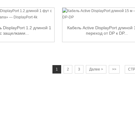
 DisplayPort 1.2 длиной 1
Кабель Active DisplayPort длиной 
с защелками...
переход от DP к DP...
1
2
3
Далее >
>>
СТР