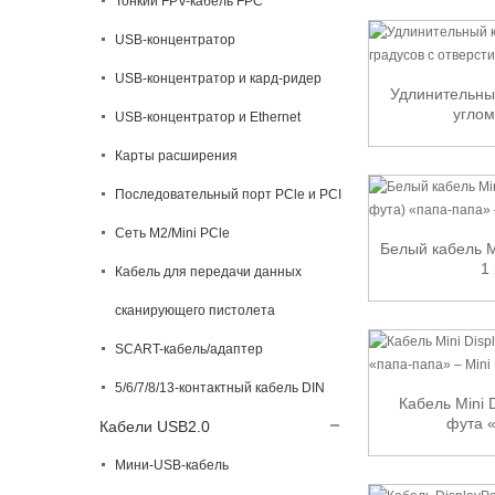
Тонкий FPV-кабель FPC
USB-концентратор
USB-концентратор и кард-ридер
Удлинительный
углом
USB-концентратор и Ethernet
Карты расширения
Последовательный порт PCle и PCI
Сеть M2/Mini PCle
Белый кабель Mi
1 
Кабель для передачи данных
сканирующего пистолета
SCART-кабель/адаптер
5/6/7/8/13-контактный кабель DIN
Кабель Mini D
фута «
Кабели USB2.0
Мини-USB-кабель