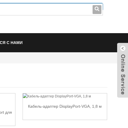
leo@stccable.com
0086-0755-23214701
СЯ С НАМИ
Кабель-адаптер DisplayPort-VGA, 1,8 м
ort для