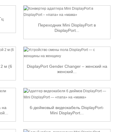
Гц
Переходник Mini DisplayPort в
DisplayPort...
 2 м (6
DisplayPort Gender Changer – женский на
женский...
а на
6-дюймовый видеокабель DisplayPort-
й...
Mini DisplayPort...