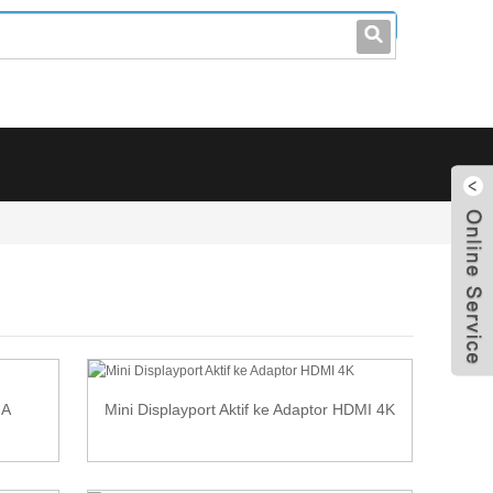
leo@stccable.com
0086-0755-23214701
GA
Mini Displayport Aktif ke Adaptor HDMI 4K