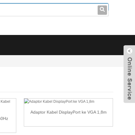
leo@stccable.com
0086-0755-23214701
Adaptor Kabel DisplayPort ke VGA 1,8m
60Hz