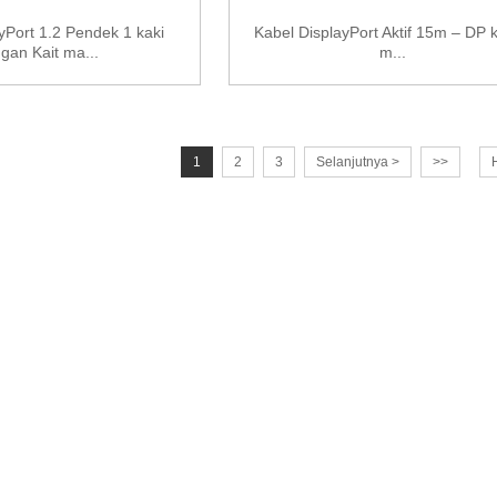
yPort 1.2 Pendek 1 kaki
Kabel DisplayPort Aktif 15m – DP 
gan Kait ma...
m...
1
2
3
Selanjutnya >
>>