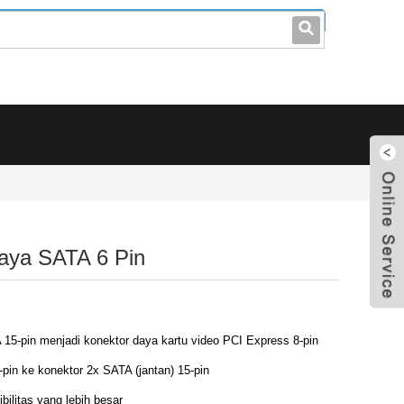
leo@stccable.com
0086-0755-23214701
daya SATA 6 Pin
15-pin menjadi konektor daya kartu video PCI Express 8-pin
-pin ke konektor 2x SATA (jantan) 15-pin
bilitas yang lebih besar