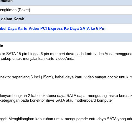
gemasan
engiriman (Paket)
i dalam Kotak
abel Daya Kartu Video PCI Express Ke Daya SATA ke 6 Pin
in
ptor SATA 15-pin hingga 6-pin memberi daya pada kartu video Anda menggunaka
 cukup untuk menjalankan kartu video Anda
onektor sepanjang 6 inci (15cm), kabel daya kartu video sangat cocok untuk 
nyambungkan 2 kabel ekstensi daya SATA dapat mengurangi risiko kerusakan 
 ketegangan pada konektor drive SATA atau motherboard komputer
Tinggi: Menghilangkan kebutuhan untuk mengupgrade catu daya SATA yang a