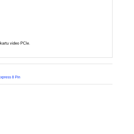
artu video PCIe.
xpress 8 Pin