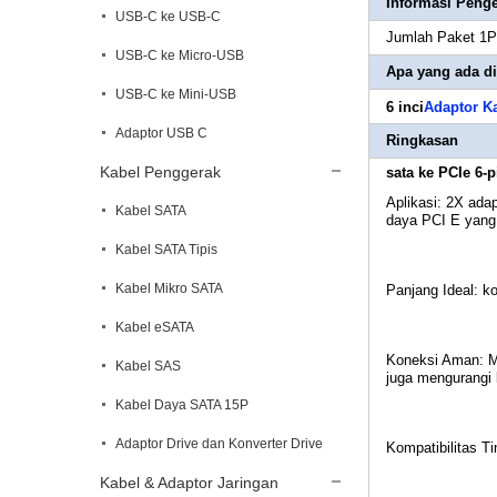
Informasi Pen
USB-C ke USB-C
Jumlah Paket 1P
USB-C ke Micro-USB
Apa yang ada d
USB-C ke Mini-USB
6 inci
Adaptor K
Adaptor USB C
Ringkasan
Kabel Penggerak
sata ke PCIe 6-p
Aplikasi: 2X ada
Kabel SATA
daya PCI E yang
Kabel SATA Tipis
Kabel Mikro SATA
Panjang Ideal: k
Kabel eSATA
Koneksi Aman: Me
Kabel SAS
juga mengurangi
Kabel Daya SATA 15P
Adaptor Drive dan Konverter Drive
Kompatibilitas 
Kabel & Adaptor Jaringan