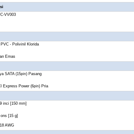
si
TC-VV003
PVC - Polivinil Klorida
san Emas
aya SATA (15
) Pasang
pin
CI Express Power (6
) Pria
pin
9 inci [150 mm]
 ons [15 g]
 18 AWG