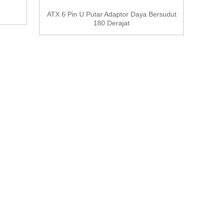
ATX 6 Pin U Putar Adaptor Daya Bersudut
6in
180 Derajat