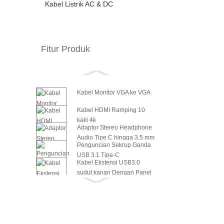
Kabel Listrik AC & DC
Fitur Produk
Kabel Monitor VGA ke VGA
Kabel HDMI Ramping 10
kaki 4k
Adaptor Stereo Headphone
Audio Tipe C hingga 3,5 mm
Penguncian Sekrup Ganda
USB 3.1 Tipe-C
Kabel Ekstensi USB3.0
sudut kanan Dengan Panel
Daya SATA 6in ke Daya
Sekrup ...
Kartu Video PCI Express 8
Daya SATA 6 inci ke daya
Pin...
kartu video PCI Express 6
18in Menempel Kabel SATA
Pin...