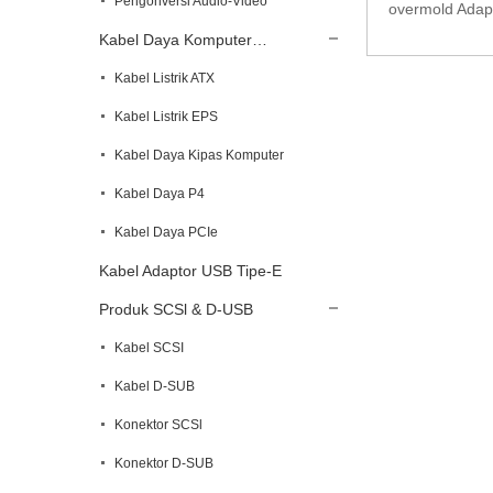
Pengonversi Audio-Video
overmold Adapt
Daya SATA 6in ke Kartu Video PCI Express 8
Kabel Daya Komputer…
Pin ...
Kabel Listrik ATX
Kabel Listrik EPS
Kabel Daya Kipas Komputer
Kabel Daya P4
Kabel Daya PCIe
Kabel Adaptor USB Tipe-E
Produk SCSl & D-USB
Kabel SCSI
Kabel D-SUB
Konektor SCSl
Konektor D-SUB