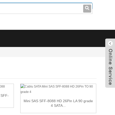
leo@stccable.com
0086-0755-23214701
 SFF-
Mini SAS SFF-8088 HD 26Pin LA 90 grade
4 SATA...