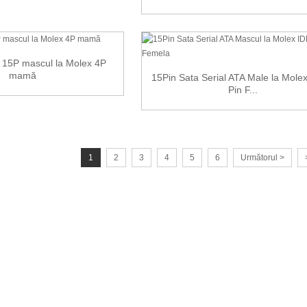
 15P mascul la Molex 4P
mamă
15Pin Sata Serial ATA Male la Mole
Pin F...
1
2
3
4
5
6
Următorul >