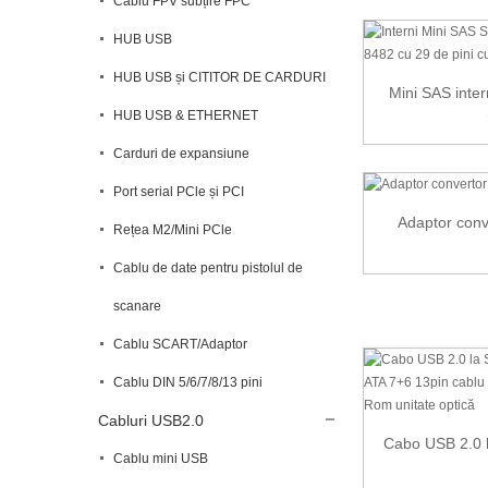
Cablu FPV subțire FPC
HUB USB
HUB USB și CITITOR DE CARDURI
Mini SAS inter
HUB USB & ETHERNET
Carduri de expansiune
Port serial PCle și PCI
Adaptor conv
Rețea M2/Mini PCle
Cablu de date pentru pistolul de
scanare
Cablu SCART/Adaptor
Cablu DIN 5/6/7/8/13 pini
Cabluri USB2.0
Cabo USB 2.0 l
Cablu mini USB