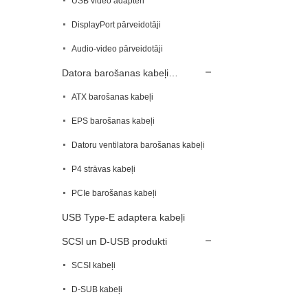
USB video adapteri
DisplayPort pārveidotāji
Audio-video pārveidotāji
Datora barošanas kabeļi…
ATX barošanas kabeļi
EPS barošanas kabeļi
Datoru ventilatora barošanas kabeļi
P4 strāvas kabeļi
PCIe barošanas kabeļi
USB Type-E adaptera kabeļi
SCSl un D-USB produkti
SCSI kabeļi
D-SUB kabeļi