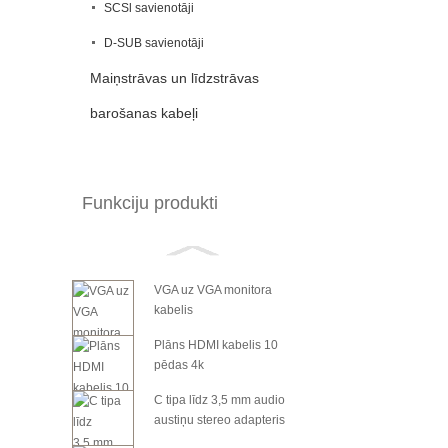
SCSl savienotāji
D-SUB savienotāji
Maiņstrāvas un līdzstrāvas
barošanas kabeļi
Funkciju produkti
VGA uz VGA monitora
kabelis
Plāns HDMI kabelis 10
pēdas 4k
C tipa līdz 3,5 mm audio
austiņu stereo adapteris