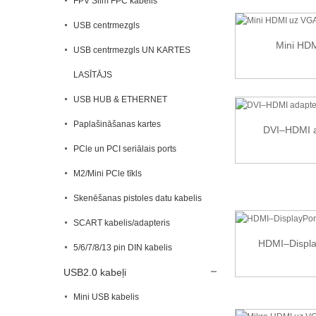
FPV Slim FPC kabelis
USB centrmezgls
Mini HDM
USB centrmezgls UN KARTES
LASĪTĀJS
USB HUB & ETHERNET
Paplašināšanas kartes
DVI–HDMI a
PCle un PCI seriālais ports
M2/Mini PCle tīkls
Skenēšanas pistoles datu kabelis
SCART kabelis/adapteris
HDMI–Display
5/6/7/8/13 pin DIN kabelis
USB2.0 kabeļi
Mini USB kabelis