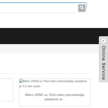
leo@stccable.com
0086-0755-23214701
Mikro HDMI uz VGA video pārveidotāja
adapteris ar...