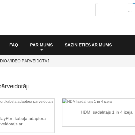
FAQ
PAR MUMS
SAZINIETIES AR MUMS
DIO-VIDEO PĀRVEIDOTĀJI
ārveidotāji
HDMI sadalītājs 1 in 4 izeja
layPort kabeļa adaptera
veidotājs ar...