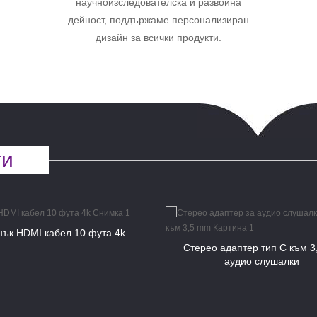
научноизследователска и развойна
дейност, поддържаме персонализиран
дизайн за всички продукти.
ти
нък HDMI кабел 10 фута 4k
Стерео адаптер тип C към 3
аудио слушалки