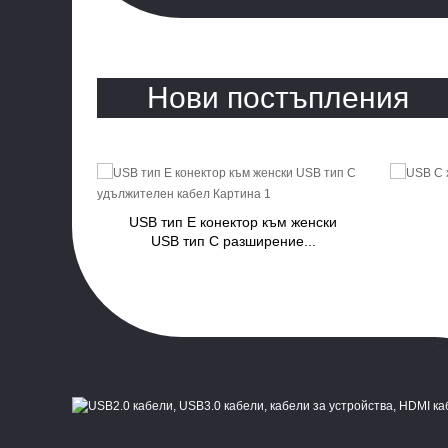
Нови постъпления
ъм VGA
USB тип E конектор към женски
р...
USB тип C разширение...