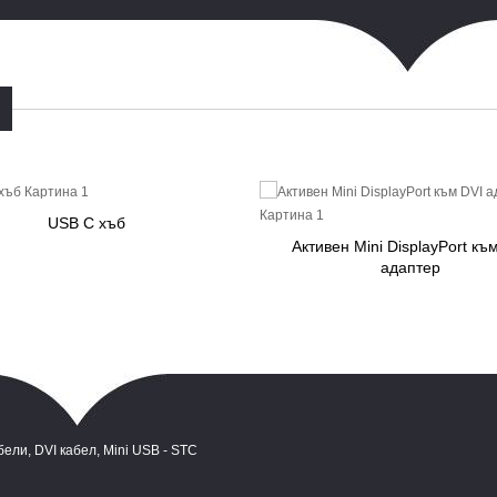
USB C хъб
Активен Mini DisplayPort къ
адаптер