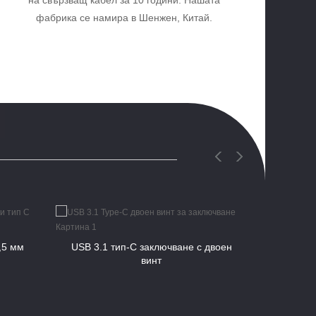
на свързващ кабел за 10 години. Нашата
фабрика се намира в Шенжен, Китай.
,5 мм
USB 3.1 тип-C заключване с двоен
Прав ъ
винт