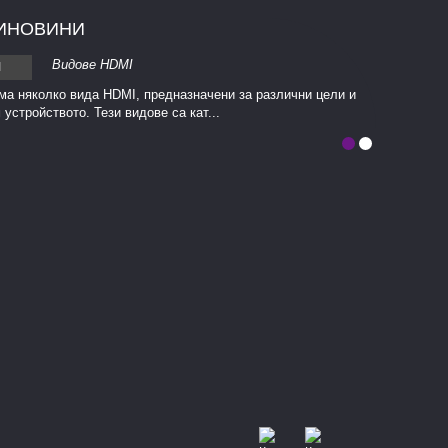
И
НОВИНИ
Видове HDMI
ма няколко вида HDMI, предназначени за различни цели и
 устройството. Тези видове са кат...
Multimedia 