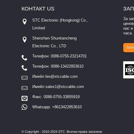
КОНТАКТ
US
ЗАП
За за
STC Electronic (Hongkong) Co.,
ценов
Limited
нас и
часа.
Multimedia Interfa
Shenzhen Shuntiancheng
Electronic Co., LTD
Запи
Телефон: 0086-0755-23214701
Телефон: 0086-13422853610
Имейл:
leo@stccable.com
Имейл:
sales1@stccable.com
Факс: 0086-0755-33855919
Whatsapp: +8613422853610
© Copyright - 2010-2024 STC: Всички права запазени