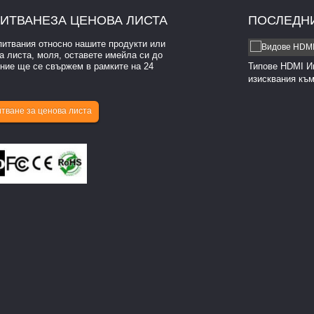
ИТВАНЕ
ЗА ЦЕНОВА ЛИСТА
ПОСЛЕДН
питвания относно нашите продукти или
Какво означава HDMI?
а листа, моля, оставете имейла си до
 ние ще се свържем в рамките на 24
Какво означава HDMI? HDMI означава High-Definition
Типове HDMI И
ce. Това е стандарт за предаване на високо качество...
изисквания към
тване за ценова листа