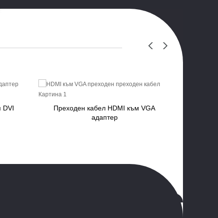
м DVI
Преходен кабел HDMI към VGA
Disp
адаптер
кабе