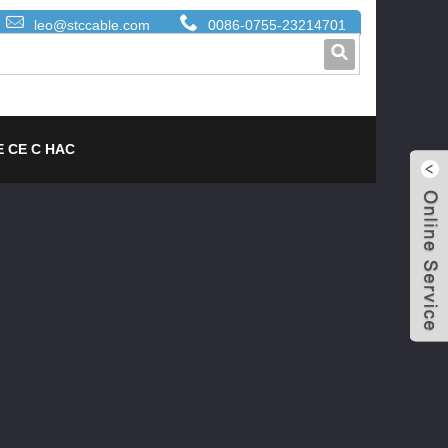
leo@stccable.com
0086-0755-23214701
 СЕ С НАС